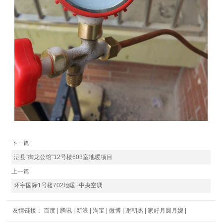
下一篇
泗县“御龙公馆”12号楼603室地暖项目
上一篇
环宇国际1号楼702地暖+中央空调
友情链接：
百度
|
腾讯
|
新浪
|
淘宝
|
微博
|
谢朝杰
|
家好月圆月嫂
|